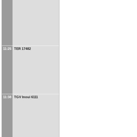
11:25
TER 17482
11:38
TGV Inoui 6111