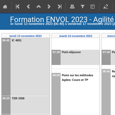
Formation ENVOL 2023 - Agilité
de
lundi 13 novembre 2023 (06:40)
à
vendredi 17 novembre 2023 (2
lundi 13 novembre 2023
mardi 14 novembre 2023
mercr
06:45
IC 4651
07:30
Petit-déjeuner
07:30
Pe
08:45
Re
09:00
Point sur les méthodes
op
Agiles: Cours et TP
08:20
TER 3358