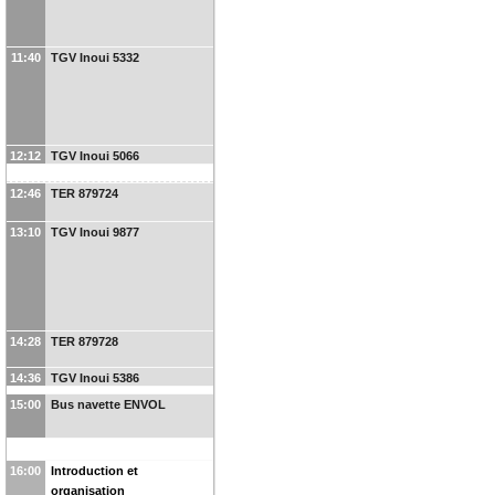
11:40
TGV Inoui 5332
12:12
TGV Inoui 5066
12:46
TER 879724
13:10
TGV Inoui 9877
14:28
TER 879728
14:36
TGV Inoui 5386
15:00
Bus navette ENVOL
16:00
Introduction et
organisation