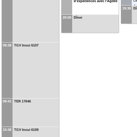
L
d'expériences avec l'Agilité
Ai
19:30
Dî
20:00
Dîner
09:38
TGV Inoui 6107
09:41
TER 17646
10:38
TGV Inoui 6109