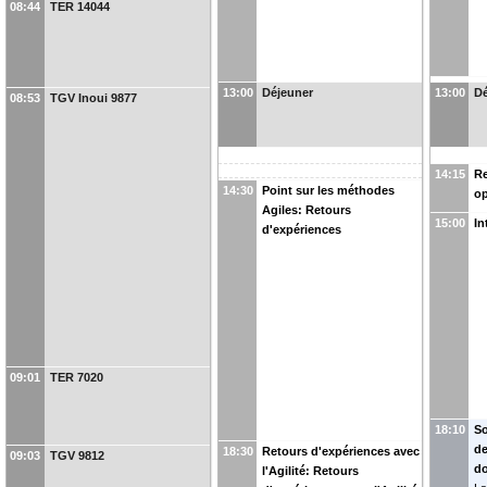
08:44
TER 14044
13:00
Déjeuner
13:00
Dé
08:53
TGV Inoui 9877
14:15
Re
14:30
Point sur les méthodes
op
Agiles: Retours
15:00
In
d'expériences
09:01
TER 7020
18:10
So
de
18:30
Retours d'expériences avec
09:03
TGV 9812
d
l'Agilité: Retours