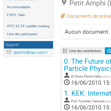
Petit Amphi (
Accommodation
FJPPL Twiki
Documents de prése
ATF2 SC FF satellite meeting
Aucun document.
Liste des participants
Support
Liste des contributions
fjppl2010@lapp.in2p3.fr
0.
The Future o
Particle Physic
Dr
Denis Perret-Gallix
(
IN2P3
16/06/2010 15
1.
KEK: Interna
Prof.
Fumihiko Takasaki
(
KEK
16/06/2010 15