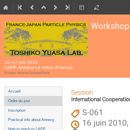
Workshop 
15–17 juin 2010
LAPP, Annecy-Le-Vieux (France)
Fuseau horaire Europe/Paris
Menu
Session
Accueil
de
International Cooperatio
Ordre du jour
l'événement
S-061
Inscription
16 juin 2010,
Practical info about Annecy
How to reach to LAPP