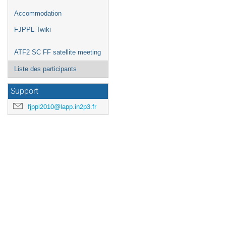
Accommodation
FJPPL Twiki
ATF2 SC FF satellite meeting
Liste des participants
Support
fjppl2010@lapp.in2p3.fr