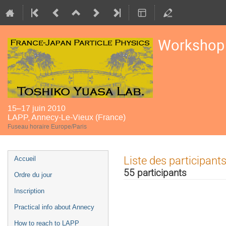
Workshop 
15–17 juin 2010
LAPP, Annecy-Le-Vieux (France)
Fuseau horaire Europe/Paris
Menu
Liste des participant
Accueil
de
55 participants
Ordre du jour
l'événement
Inscription
Practical info about Annecy
How to reach to LAPP