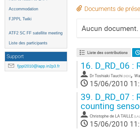
Documents de prése
Accommodation
FJPPL Twiki
Aucun document.
ATF2 SC FF satellite meeting
Liste des participants
Liste des contributions
Support
16.
D_RD_06 : R
fjppl2010@lapp.in2p3.fr
,
Dr
Toshiaki Tauchi
Wa
(
KEK
)
15/06/2010 11
39.
D_RD_07 : R
counting senso
Christophe de LA TAILLE
(
LA
15/06/2010 11