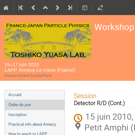
Workshop 
15–17 juin 2010
LAPP, Annecy-Le-Vieux (France)
Fuseau horaire Europe/Paris
Menu
Session
Accueil
de
Detector R/D (Cont.)
Ordre du jour
l'événement
15 juin 2010,
Inscription
Petit Amphi (
Practical info about Annecy
How to reach to LAPP