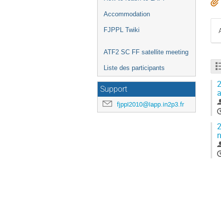
Accommodation
FJPPL Twiki
ATF2 SC FF satellite meeting
Liste des participants
2
Support
a
fjppl2010@lapp.in2p3.fr
2
n