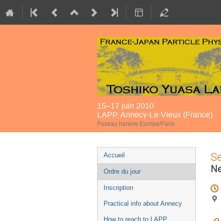
15–17 juin 2010
LAPP, Annecy-Le-Vieux (France)
Fuseau horaire Europe/Paris
Menu
S
Accueil
de
Ne
Ordre du jour
l'événement
Inscription
Practical info about Annecy
How to reach to LAPP