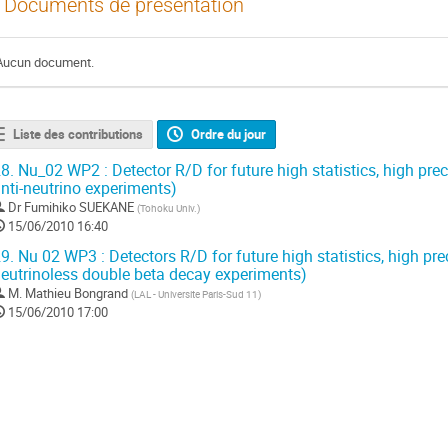
Documents de présentation
Aucun document.
Liste des contributions
Ordre du jour
8.
Nu_02 WP2 : Detector R/D for future high statistics, high pre
nti-neutrino experiments)
Dr
Fumihiko SUEKANE
(
Tohoku Univ.
)
15/06/2010 16:40
9.
Nu 02 WP3 : Detectors R/D for future high statistics, high pr
eutrinoless double beta decay experiments)
M.
Mathieu Bongrand
(
LAL - Universite Paris-Sud 11
)
15/06/2010 17:00