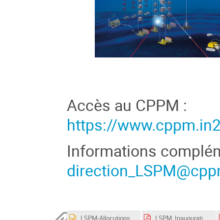
Accès au CPPM :
https://www.cppm.in2
Informations complém
direction_LSPM@cppm
LSPM-Allocutions.pptx
LSPM_Inauguration_Deroule.pdf