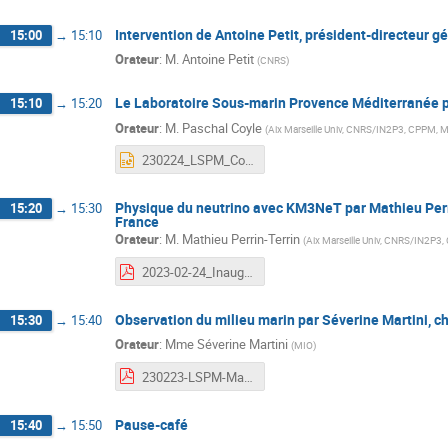
Intervention de Antoine Petit, président-directeur 
15:00
→
15:10
Orateur
:
M.
Antoine Petit
(
CNRS
)
Le Laboratoire Sous-marin Provence Méditerranée p
15:10
→
15:20
Orateur
:
M.
Paschal Coyle
(
Aix Marseille Univ, CNRS/IN2P3, CPPM, Ma
230224_LSPM_Coyle.pptx
Physique du neutrino avec KM3NeT par Mathieu Perr
15:20
→
15:30
France
Orateur
:
M.
Mathieu Perrin-Terrin
(
Aix Marseille Univ, CNRS/IN2P3, 
2023-02-24_InaugurationLSPM2.pdf
Observation du milieu marin par Séverine Martini, 
15:30
→
15:40
Orateur
:
Mme
Séverine Martini
(
MIO
)
230223-LSPM-Martini-FINAL2.pdf
Pause-café
15:40
→
15:50