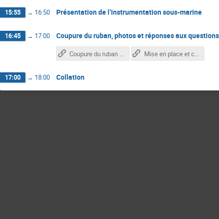
Présentation de l’instrumentation sous-marine
15:55
→
16:50
Coupure du ruban, photos et réponses aux questions
16:45
→
17:00
Coupure du ruban en images séquencées
Mise en place et coupure du ruban - crédit Grand Luminy
Collation
17:00
→
18:00