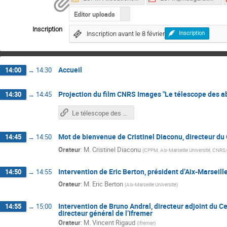
Editor uploads
Inscription
Inscription avant le 8 février
Inscription
Accueil
14:00
→
14:30
Projection du film CNRS Images "Le télescope des 
14:30
→
14:45
Le télescope des abysses - CNRS Images
Mot de bienvenue de Cristinel Diaconu, directeur d
14:45
→
14:50
Orateur
:
M.
Cristinel Diaconu
(
CPPM, Aix-Marseille Université, CNRS
Intervention de Eric Berton, président d’Aix-Marseill
14:50
→
14:55
Orateur
:
M.
Eric Berton
(
Aix-Marseille Université
)
Intervention de Bruno Andral, directeur adjoint du C
14:55
→
15:00
directeur général de l’Ifremer
Orateur
:
M.
Vincent Rigaud
(
Ifremer
)