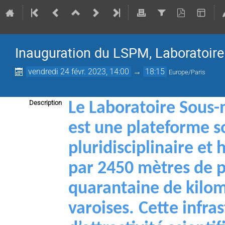
Inauguration du LSPM, Laboratoir
vendredi 24 févr. 2023, 14:00
→
18:15
Europe/Paris
Description
Le Laboratoire Sous
est une plateforme so
pluridisciplinaire et
par 2450 mètres de p
quarantaine de kilomè
varoises.
Cette infra