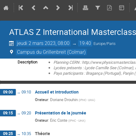
ATLAS Z International Masterclas
jeudi 2 mars 2023, 08:00
→
19:40
Europe/Paris
Campus du Grillenbreit (Colmar)
Planning CERN : http://www.physicsmasterclas
Description
Lycées présents : Lycée Camille See (Colmar),
Pays participants : Bragança (Portugal), Panji
Accueil et introduction
09:00
→
09:10
Orateur
:
Doriane Drouhin
(
IPHC- UHA
)
Présentation de la journée
09:15
→
09:20
Orateur
:
Eric Conte
(
IPHC - UHA
)
Théorie
09:25
→
10:35