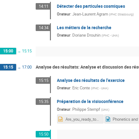
Détecter des particules cosmiques
14:11
Orateur
:
Jean-Laurent Agram
(
IPHC Strasbourg
)
Les métiers de la recherche
14:34
Orateur
:
Doriane Drouhin
(
IPHC - UHA
)
15:00
→
15:15
Analyse des résultats: Analyse et discussion des rés
15:15
→
17:00
Analyse des résultats de l'exercice
15:15
Orateur
:
Eric Conte
(
IPHC - UHA
)
Préparation de la visioconférence
15:35
Orateur
:
Philippe Stempf
(
UHA
)
Are_you_ready_to_speak_English-23.pptx
15:50