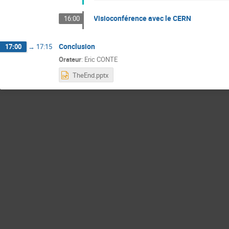
Visioconférence avec le CERN
16:00
Conclusion
17:00
→
17:15
Orateur
:
Eric CONTE
TheEnd.pptx