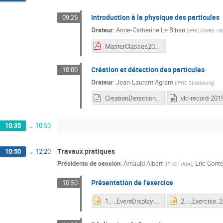
Introduction à la physique des particules
09:25
Orateur
:
Anne-Catherine Le Bihan
(
IPHC/CNRS - St
MasterClasses2023_IntroductionALaPhysiqueDesParticules.pdf
Création et détection des particules
10:00
Orateur
:
Jean-Laurent Agram
(
IPHC Strasbourg
)
CreationDetection2023.odp
10:35
→
10:50
Travaux pratiques
10:50
→
12:20
Présidents de session
:
Arnauld Albert
,
Eric Cont
(
IPHC - UHA
)
Présentation de l'exercice
10:50
1_-_EventDisplay-2023.pptx