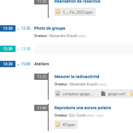
Réalisation de l'exercice
11:20
3_-_Fin_2023.pptx
Photo de groupe
12:20
→
12:30
Orateur
:
Alexandre Krauth
(
UHA
)
12:30
→
13:20
Ateliers
13:20
→
15:00
Mesurer la radioactivité
13:25
Orateur
:
Alexandre Krauth
(
UHA
)
compteur-geiger.mp4
geiger.swf
Reproduire une aurore polaire
13:48
Orateur
:
Eric Conte
(
IPHC - UHA
)
KP.pptx