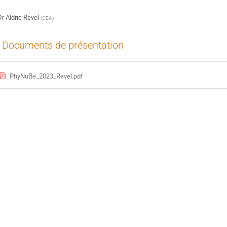
Dr
Aldric Revel
(
CEA
)
Documents de présentation
PhyNuBe_2023_Revel.pdf