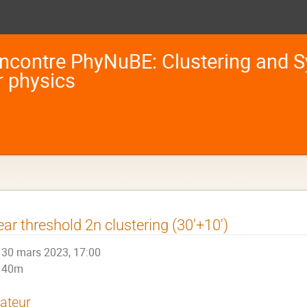
ncontre PhyNuBE: Clustering and S
r physics
ar threshold 2n clustering (30'+10')
30 mars 2023, 17:00
40m
ateur