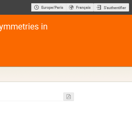
Europe/Paris
Français
S'authentifier
ymmetries in