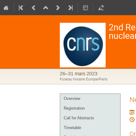
2nd Re
nuclea
26–31 mars 2023
Fuseau horaire Europe/Paris
Menu
Ne
Overview
de
Registration
l'événement
Call for Abstracts
Timetable
Or