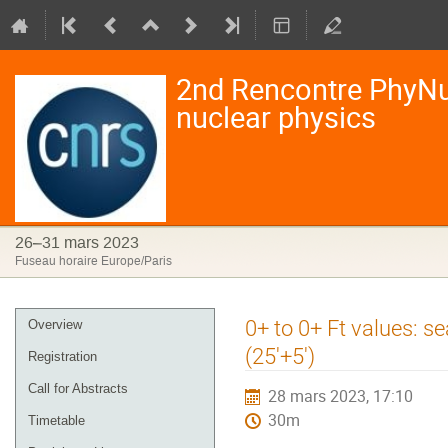
2nd Rencontre PhyNu
nuclear physics
26–31 mars 2023
Fuseau horaire Europe/Paris
Menu
0+ to 0+ Ft values: s
Overview
de
(25'+5')
Registration
l'événement
Call for Abstracts
28 mars 2023, 17:10
30m
Timetable