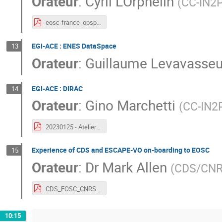
Orateur
:
Cyril L'Orphelin
(
CC-IN2
eosc-france_opsportal.pdf
EGI-ACE : ENES DataSpace
13
Orateur
:
Guillaume Levavasseu
EGI-ACE : DIRAC
14
Orateur
:
Gino Marchetti
(
CC-IN2
20230125 - Atelier EOSC-France - DIRAC.pdf
Experience of CDS and ESCAPE-VO on-boarding to EOSC
15
Orateur
:
Dr
Mark Allen
(
CDS/CN
CDS_EOSC_CNRS_Jan2023.pdf
10:15