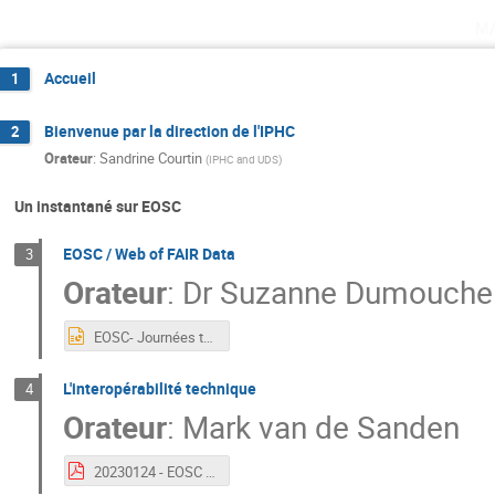
m
Accueil
1
Bienvenue par la direction de l'IPHC
2
Orateur
:
Sandrine Courtin
(
IPHC and UDS
)
Un instantané sur EOSC
EOSC / Web of FAIR Data
3
Orateur
:
Dr
Suzanne Dumouche
EOSC- Journées techniques EOSC Strasbourg.pptx
L'interopérabilité technique
4
Orateur
:
Mark van de Sanden
20230124 - EOSC Interoperability.pdf