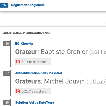
Dégustation régionale
25
j
Autorisation et authentification
EGI Checkin
26
Orateur
:
Baptiste Grenier
(
EGI F
EGI Check-in pour les fournisseurs de services.pdf
Authentification dans MesoNet
27
Orateurs
:
Michel Jouvin
(
IJCLab
20230125-atelier-eosc-auth.pdf
Solution AAI de DataTerra
28