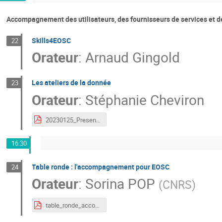
Accompagnement des utilisateurs, des fournisseurs de services et d
Skills4EOSC
22
Orateur
:
Arnaud Gingold
Les ateliers de la donnée
23
Orateur
:
Stéphanie Cheviron
20230125_Presentation_ADLD_EOSC.pdf
16:30
Table ronde : l'accompagnement pour EOSC
24
Orateur
:
Sorina POP
(
CNRS
)
table_ronde_accompagnement.pdf