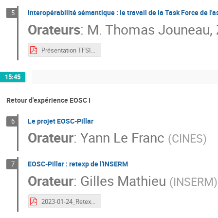
Interopérabilité sémantique : le travail de la Task Force de l
5
Orateurs
:
M.
Thomas Jouneau
,
Présentation TFSI Strasbourg-3.pdf
15:45
Retour d'expérience EOSC I
Le projet EOSC-Pillar
6
Orateur
:
Yann Le Franc
(
CINES
)
EOSC-Pillar : retexp de l'INSERM
7
Orateur
:
Gilles Mathieu
(
INSERM
)
2023-01-24_RetexpInserm_EOSC-Pillar.pdf