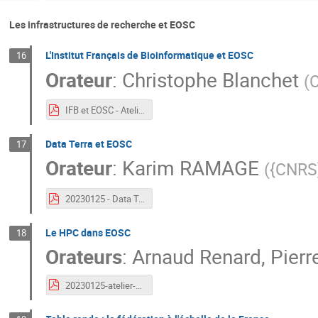
Les infrastructures de recherche et EOSC
L'Institut Français de Bioinformatique et EOSC
16
Orateur
:
Christophe Blanchet
(
IFB et EOSC - Atelier EOSC-FR.pdf
Data Terra et EOSC
17
Orateur
:
Karim RAMAGE
(
{CNRS
20230125 - Data Terra & EOSC.pdf
Le HPC dans EOSC
18
Orateurs
:
Arnaud Renard
,
Pierr
20230125-atelier-eosc-mesonet.pdf