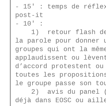
- 15' : temps de réflex
post-it

- 10' :

    1)  retour flash des groupes, les groupes prennent 
la parole pour donner u
groupes qui ont la mêm
applaudissent ou lèven
d’accord protestent ou 
toutes les proposition
le groupe passe son tou
    2)  avis du panel (d'accord ou pas, la réponse est 
déjà dans EOSC ou aille