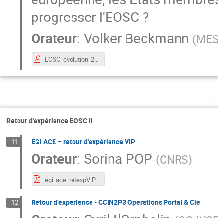
progresser l'EOSC ?
Orateur
:
Volker Beckmann
(
MESR
EOSC_evolution_20230124.pdf
m
Retour d'expérience EOSC II
EGI ACE – retour d'expérience VIP
11
Orateur
:
Sorina POP
(
CNRS
)
egi_ace_retexpVIP.pdf
Retour d’expérience - CCIN2P3 Operations Portal & Cie
12