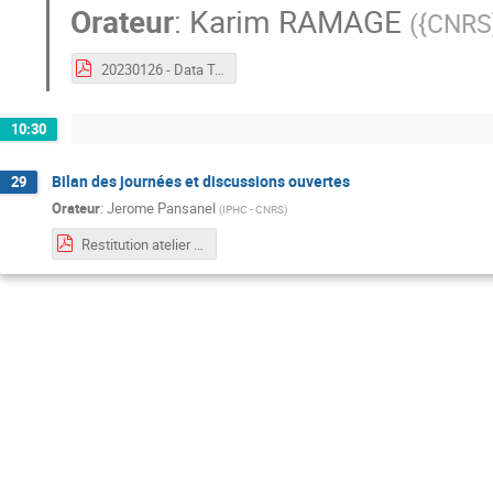
Orateur
:
Karim RAMAGE
(
{CNRS
20230126 - Data Terra & SSO.pdf
10:30
Bilan des journées et discussions ouvertes
29
Orateur
:
Jerome Pansanel
(
IPHC - CNRS
)
Restitution atelier EOSC.pdf