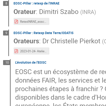
EOSC-Pillar : retexp de l'INRAE
8
Orateur
:
Dimitri Szabo
(
INRA
)
RetexINRAE_eosc240123.pdf
EOSC-Pillar : Retexp Data Terra/ODATIS
9
Orateurs
:
Dr
Christelle Pierkot
(
2023-01-24- Atelier EOSC-France - Bilan EOSC Pillar.pdf
L'évolution de l'EOSC
10
EOSC est un écosystème de rec
données FAIR, les services et le
prochaines étapes à franchir ?
disponibles dans le cadre d'Ho
européenne, les États membres 