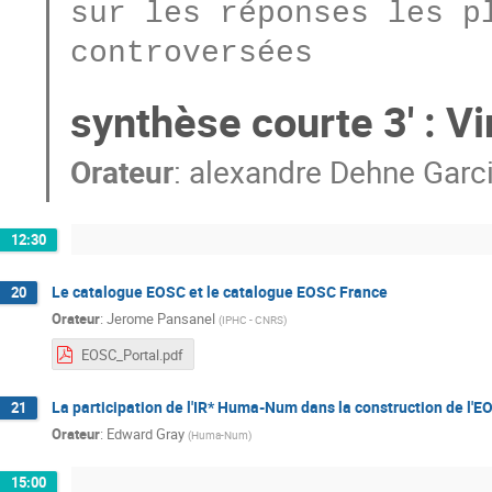
sur les réponses les pl
synthèse courte 3' : V
Orateur
:
alexandre Dehne Garc
12:30
Le catalogue EOSC et le catalogue EOSC France
20
Orateur
:
Jerome Pansanel
(
IPHC - CNRS
)
EOSC_Portal.pdf
La participation de l'IR* Huma-Num dans la construction de l'E
21
Orateur
:
Edward Gray
(
Huma-Num
)
15:00