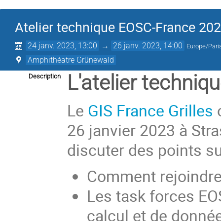
Atelier technique EOSC-France 20
24 janv. 2023, 13:00
→
26 janv. 2023, 14:00
Europe/Pari
Amphithéatre Grünewald
L'atelier techni
Description
Le
GIS France Grilles
o
26 janvier 2023 à Stra
discuter des points su
Comment rejoindre 
Les task forces EOS
calcul et de donné