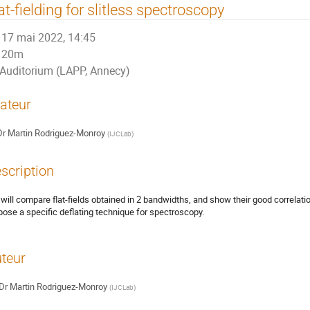
at-fielding for slitless spectroscopy
17 mai 2022, 14:45
20m
Auditorium (LAPP, Annecy)
ateur
Dr
Martin Rodriguez-Monroy
(
IJCLab
)
scription
will compare flat-fields obtained in 2 bandwidths, and show their good correlatio
pose a specific deflating technique for spectroscopy.
teur
Dr
Martin Rodriguez-Monroy
(
IJCLab
)