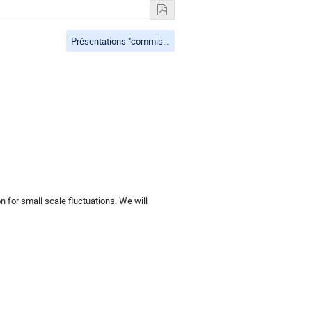
Présentations "commissioning" (Auxtel, CBP, focal plane...) + hands-on
n for small scale fluctuations. We will