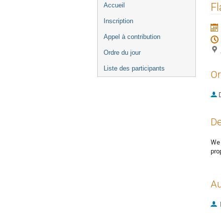
Menu
Fl
Accueil
de
Inscription
l'événement
Appel à contribution
Ordre du jour
Liste des participants
Or
De
We 
pro
Au