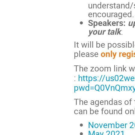
understand/s
encouraged.
Speakers:
u
your talk
.
It will be possi
please
only regi
The zoom link wi
:
https://us02w
pwd=Q0VnQmx
The agendas of t
can be found onl
November 2
May 2021