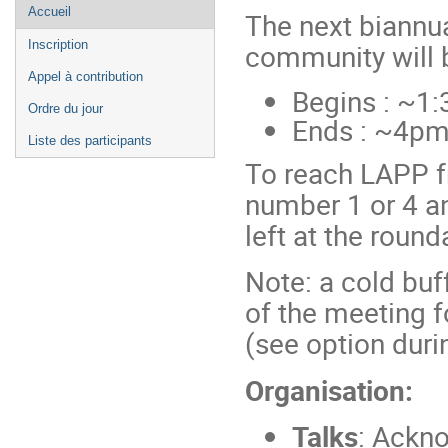
Menu
Accueil
The next biannu
de
community will 
Inscription
l'événement
Appel à contribution
Begins : ~1
Ordre du jour
Ends : ~4p
Liste des participants
To reach LAPP fr
number 1 or 4 a
left at the roun
Note: a cold buff
of the meeting f
(see option durin
Organisation:
Talks
: Ackn