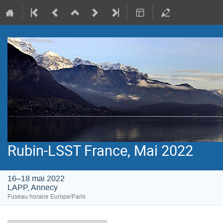
Rubin-LSST France, Mai 2022
16–18 mai 2022
LAPP, Annecy
Fuseau horaire Europe/Paris