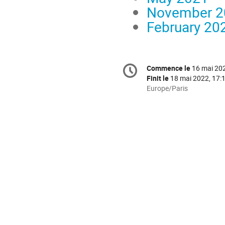
November 2
February 20
Information
Commence le
16 mai 202
Date/Heure
de
Finit le
18 mai 2022, 17:
la
Toutes
Europe/Paris
les
conférence
horaires
sont
en
Europe/Paris