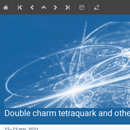
Double charm tetraquark and othe
22–23 nov. 2021