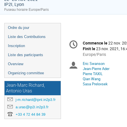
IP2I, Lyon
Fuseau horaire Europe/Paris
Menu
Ordre du jour
de
Liste des Contributions
Information
l'événement
Commence le
22 nov. 20
Date/Heure
Inscription
de
Finit le
23 nov. 2021, 16:
la
Toutes
Europe/Paris
Liste des participants
les
conférence
Eric Swanson
Présidents
Overview
horaires
Jean-Pierre Ader
sont
Organizing committee
Pierre TAXIL
de
en
Qian Wang
Europe/Paris
Sasa Prelovsek
séance
Jean-Marc Richard,
Antonio Uras
j-m.richard@ipnl.in2p3.fr
a.uras@ip2i.in2p3.fr
+33 4 72 44 84 39