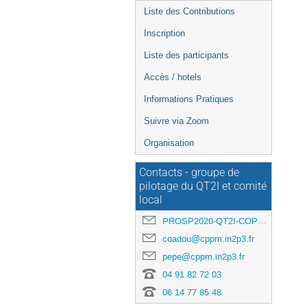
Liste des Contributions
Inscription
Liste des participants
Accès / hotels
Informations Pratiques
Suivre via Zoom
Organisation
Contacts - groupe de
pilotage du QT2I et comité
local
PROSP2020-QT2I-COPIL-L@IN2P3.FR
coadou@cppm.in2p3.fr
pepe@cppm.in2p3.fr
04 91 82 72 03
06 14 77 85 48