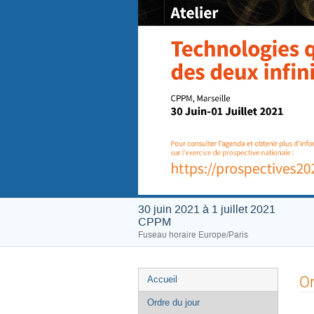
30 juin 2021 à 1 juillet 2021
CPPM
Fuseau horaire Europe/Paris
Menu
Or
Accueil
de
Ordre du jour
l'événement