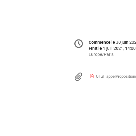
Information
Commence le
30 juin 20
Date/Heure
de
Finit le
1 juil. 2021, 14:00
la
Toutes
Europe/Paris
les
conférence
horaires
sont
Documents
QT2I_appelProposition
en
Europe/Paris