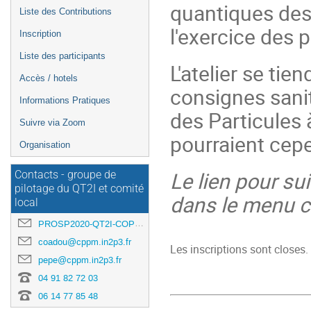
quantiques des 
Liste des Contributions
l'exercice des 
Inscription
Liste des participants
L'atelier se tie
Accès / hotels
consignes sanit
Informations Pratiques
des Particules 
Suivre via Zoom
pourraient cepe
Organisation
Le lien pour sui
Contacts - groupe de
pilotage du QT2I et comité
dans le menu c
local
PROSP2020-QT2I-COPIL-L@IN2P3.FR
coadou@cppm.in2p3.fr
Les inscriptions sont closes.
pepe@cppm.in2p3.fr
04 91 82 72 03
06 14 77 85 48