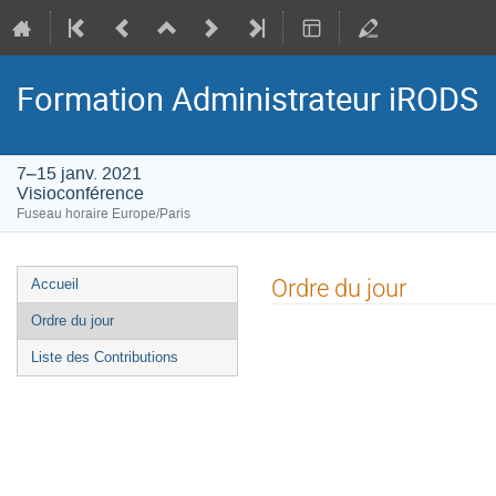
Formation Administrateur iRODS
7–15 janv. 2021
Visioconférence
Fuseau horaire Europe/Paris
Menu
Ordre du jour
Accueil
de
Ordre du jour
l'événement
Liste des Contributions