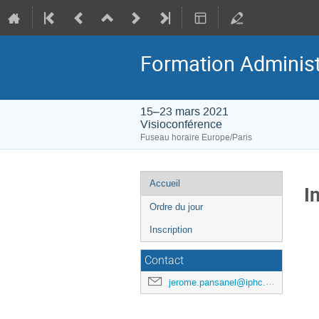
Formation Adminis
15–23 mars 2021
Visioconférence
Fuseau horaire Europe/Paris
Menu
Accueil
I
de
Ordre du jour
l'événement
Inscription
Contact
jerome.pansanel@iphc.cnrs.fr