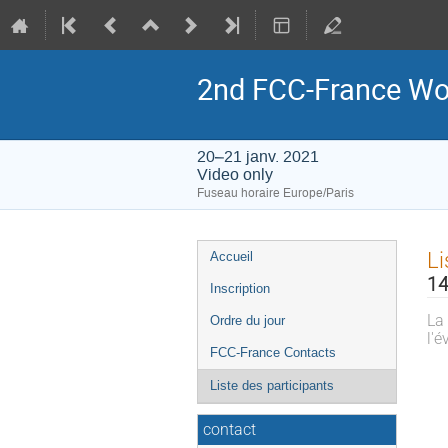
2nd FCC-France Wo
20–21 janv. 2021
Video only
Fuseau horaire Europe/Paris
Menu
Li
Accueil
de
14
Inscription
l'événement
La 
Ordre du jour
l'
FCC-France Contacts
Liste des participants
contact