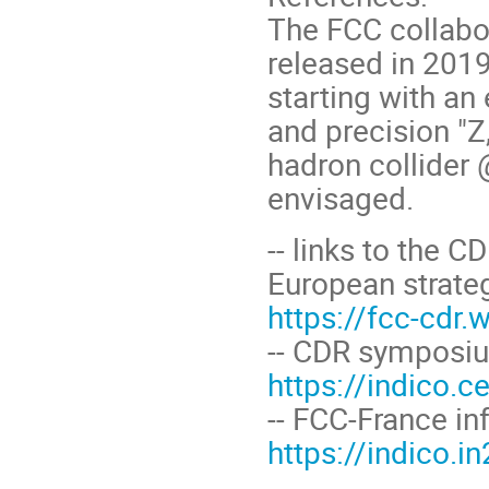
The FCC collabor
released in 201
starting with an 
and precision "Z
hadron collider 
envisaged.
-- links to the C
European strate
https://fcc-cdr.
-- CDR symposiu
https://indico.
-- FCC-France i
https://indico.i