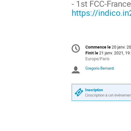
- 1st FCC-Franc
https://indico.i
Information
Commence le
20 janv. 2
Date/Heure
de
Finit le
21 janv. 2021, 19
la
Toutes
Europe/Paris
les
conférence
Gregorio Bernardi
Présidents
horaires
sont
de
en
Europe/Paris
séance
Inscription
L'inscription à cet événeme