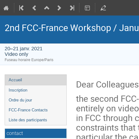
2nd FCC-France Workshop / Janu
20–21 janv. 2021
Video only
Fuseau horaire Europe/Paris
Menu
Accueil
Dear Colleagues
de
Inscription
l'événement
the second FCC-
Ordre du jour
entirely on vide
FCC-France Contacts
in FCC through c
Liste des participants
constraints that 
contact
particular the c