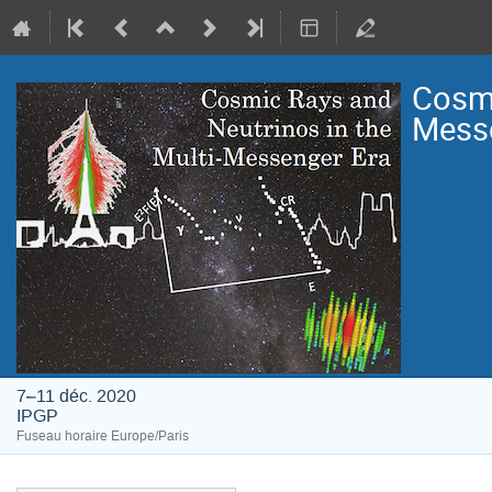
Cosmi
Mess
7–11 déc. 2020
IPGP
Fuseau horaire Europe/Paris