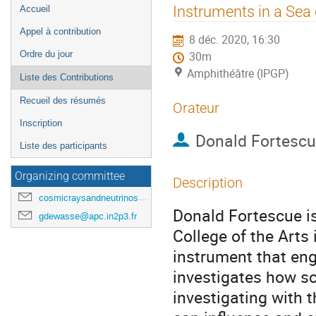
Menu
Instruments in a Sea 
Accueil
de
Appel à contribution
8 déc. 2020, 16:30
l'événement
Ordre du jour
30m
Amphithéâtre (IPGP)
Liste des Contributions
Recueil des résumés
Orateur
Inscription
Donald Fortesc
Liste des participants
Organizing committee
Description
cosmicraysandneutrinosinparis@gmail.com
Donald Fortescue is
gdewasse@apc.in2p3.fr
College of the Arts
instrument that eng
investigates how sc
investigating with 