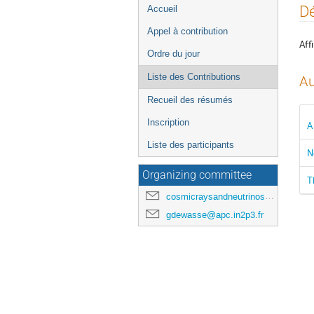
Menu
Dé
Accueil
de
Appel à contribution
l'événement
Affi
Ordre du jour
Liste des Contributions
Au
Recueil des résumés
Inscription
A
Liste des participants
N
Organizing committee
T
cosmicraysandneutrinosinparis@gmail.com
gdewasse@apc.in2p3.fr