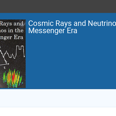
Cosmic Rays and Neutrinos
Messenger Era