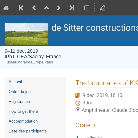
de Sitter construction
9–11 déc. 2019
IPhT, CEA/Saclay, France
Fuseau horaire Europe/Paris
Menu
The boundaries of K
Accueil
de
Ordre du jour
9 déc. 2019, 16:10
l'événement
Registration
30m
Amphitheater Claude Bloc
How to get there
Accommodation
Orateur
Liste des participants
Lisa Randall