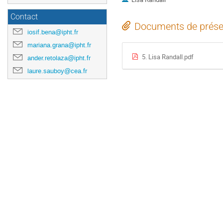
Contact
Documents de prése
iosif.bena@ipht.fr
mariana.grana@ipht.fr
5. Lisa Randall.pdf
ander.retolaza@ipht.fr
laure.sauboy@cea.fr