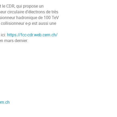
t le CDR, qui propose un
 circulaire d'électrons de très
llisionneur hadronique de 100 TeV
collisionneur e-p est aussi une
 ici:
https://fcc-cdr.web.cern.ch/
en mars dernier:
rn.ch