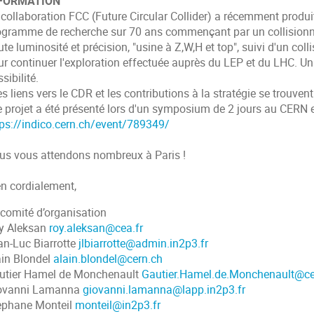
FORMATION
 collaboration FCC (Future Circular Collider) a récemment produi
ogramme de recherche sur 70 ans commençant par un collisionneur
te luminosité et précision, "usine à Z,W,H et top", suivi d'un co
r continuer l'exploration effectuée auprès du LEP et du LHC. Un 
sibilité.
les liens vers le CDR et les contributions à la stratégie se trouvent
le projet a été présenté lors d'un symposium de 2 jours au CERN 
tps://indico.cern.ch/event/789349/
us vous attendons nombreux à Paris !
en cordialement,
 comité d’organisation
y Aleksan
roy.aleksan@cea.fr
an-Luc Biarrotte
jlbiarrotte@admin.in2p3.fr
ain Blondel
alain.blondel@cern.ch
utier Hamel de Monchenault
Gautier.Hamel.de.Monchenault@ce
ovanni Lamanna
giovanni.lamanna@lapp.in2p3.fr
ephane Monteil
monteil@in2p3.fr