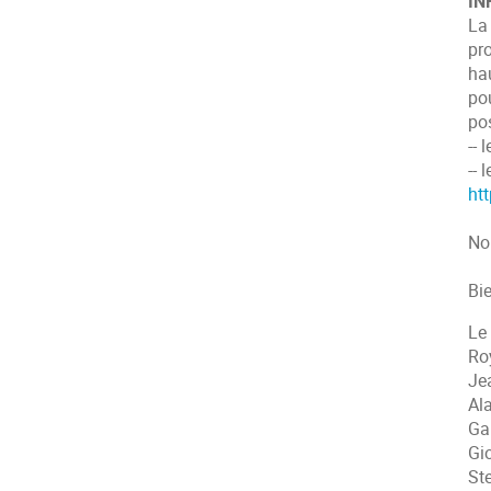
IN
La
pr
hau
pou
pos
-- 
-- 
ht
No
Bi
Le
Ro
Je
Al
Ga
Gi
St