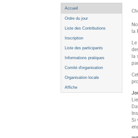
Menu
Accueil
Chè
de
Ordre du jour
l'événement
No
Liste des Contributions
la 
Inscription
Le 
Liste des participants
des
la
Informations pratiques
pa
Comité d'organisation
Cet
Organisation locale
pro
Affiche
Jo
Li
Da
Ins
Si 
eng