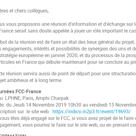
res et chers collègues,
us vous proposons une réunion d'information et d'échange sur l
France serait sans doute appelée à jouer un rôle important le ca
but de la réunion est de faire un état des lieux général du projet, 
 engagements, intérêts et possibilités de synergies des uns et d
 stratégie européenne en janvier 2020, et du processus de la pro
rticules en France qui débute maintenant pour se conclure au p
te réunion servira aussi de point de départ pour une structuratio
jet ambitieux et à long terme.
urnées FCC-France
eu: LPHNE, Paris, Amphi Charpak
te: du Jeudi 14 Novembre 2019 10h30 au vendredi 15 Novembr
cription sur le site web :
https://indico.in2p3.fr/event/19693/
vous êtes déjà engagé sur le FCC, si vous avez projet de le faire
agement, vous pourrez le faire sur le site web, ou en prenant co