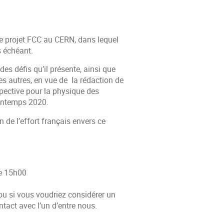
e projet FCC au CERN, dans lequel
s échéant.
des défis qu’il présente, ainsi que
es autres, en vue
de
la rédaction de
spective pour la physique des
rintemps 2020.
n de l’effort français envers ce
e 15h00
 ou si vous voudriez considérer un
ntact avec l’un d’entre nous.