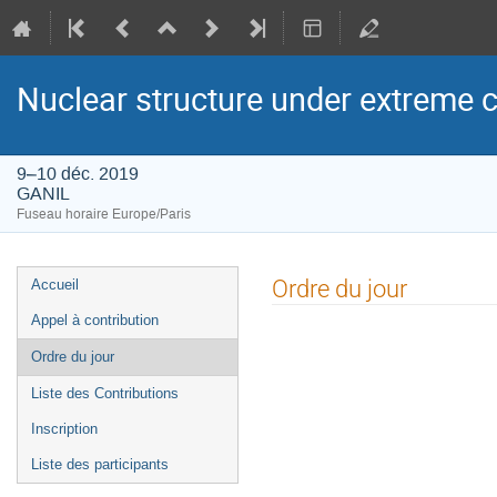
Nuclear structure under extreme 
9–10 déc. 2019
GANIL
Fuseau horaire Europe/Paris
Menu
Ordre du jour
Accueil
de
Appel à contribution
l'événement
Ordre du jour
Liste des Contributions
Inscription
Liste des participants