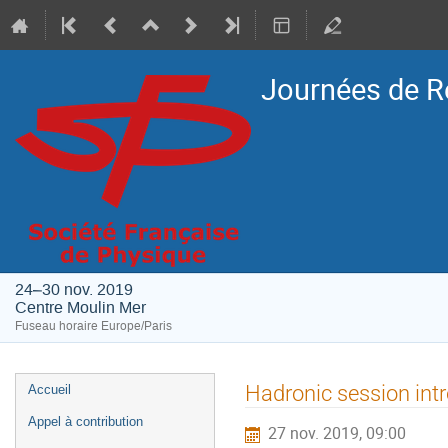
Journées de R
24–30 nov. 2019
Centre Moulin Mer
Fuseau horaire Europe/Paris
Menu
Hadronic session int
Accueil
de
Appel à contribution
27 nov. 2019, 09:00
l'événement