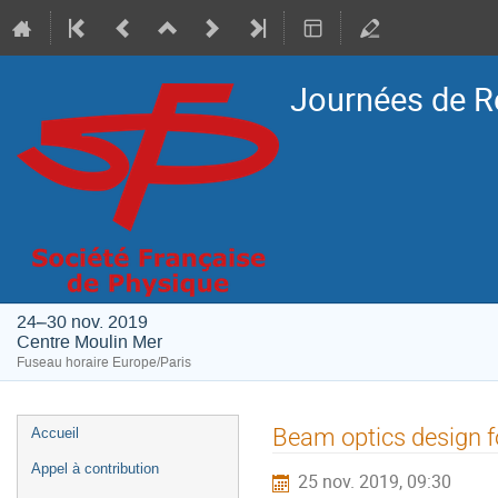
Journées de R
24–30 nov. 2019
Centre Moulin Mer
Fuseau horaire Europe/Paris
Menu
Beam optics design fo
Accueil
de
Appel à contribution
25 nov. 2019, 09:30
l'événement