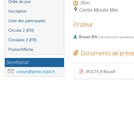
Ordre du jour
30m
Centre Moulin Mer
Inscription
Liste des participants
Orateur
Circular 2 (EN)
Bowen BAI
(
Laboratoire de l'accélérateu
Circulaire 2 (FR)
Poster/Affiche
Documents de prése
Secrétariat
JRJC19_B.Bai.pdf
cossin@lpnhe.in2p3.fr