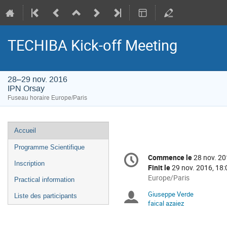
TECHIBA Kick-off Meeting
28–29 nov. 2016
IPN Orsay
Fuseau horaire Europe/Paris
Menu
Accueil
de
Programme Scientifique
Information
l'événement
Commence le
28 nov. 20
Date/Heure
de
Inscription
Finit le
29 nov. 2016, 18:
la
Toutes
Europe/Paris
Practical information
les
conférence
Giuseppe Verde
Présidents
Liste des participants
horaires
faical azaiez
sont
de
en