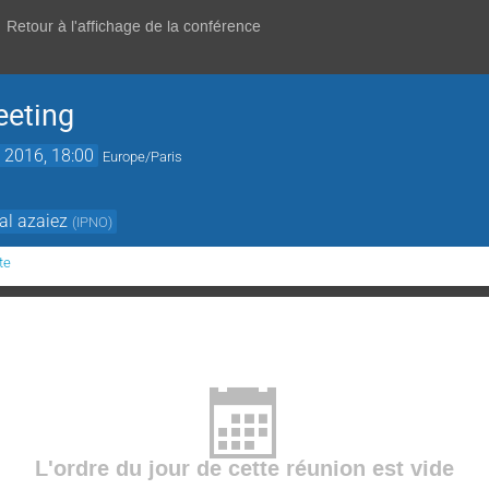
Retour à l'affichage de la conférence
eeting
 2016, 18:00
Europe/Paris
cal azaiez
(
IPNO
)
te
L'ordre du jour de cette réunion est vide