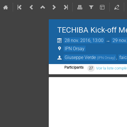
TECHIBA Kick-off M
28 nov. 2016, 13:00
→
29 nov.
IPN Orsay
Giuseppe Verde
,
fai
(
IPN Orsay
)
Participants
27
Voir la liste complè