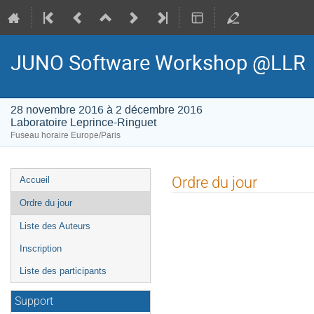
JUNO Software Workshop @LLR
28 novembre 2016 à 2 décembre 2016
Laboratoire Leprince-Ringuet
Fuseau horaire Europe/Paris
Menu
Ordre du jour
Accueil
de
Ordre du jour
l'événement
Liste des Auteurs
Inscription
Liste des participants
Support