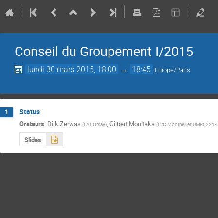
Conseil du Groupement I/2015
lundi 30 mars 2015, 18:00
→
18:45
Europe/Paris
Status
1
Orateurs
:
Dirk Zerwas
,
Gilbert Moultaka
(
LAL Orsay
)
(
L2C Montpellier, UMR5221
Slides