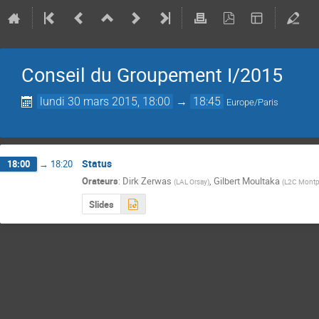
Conseil du Groupement I/2015
lundi 30 mars 2015, 18:00
→
18:45
Europe/Paris
Status
18:00
→
18:20
Orateurs
:
Dirk Zerwas
,
Gilbert Moultaka
(
LAL Orsay
)
(
L2C Montp
Slides