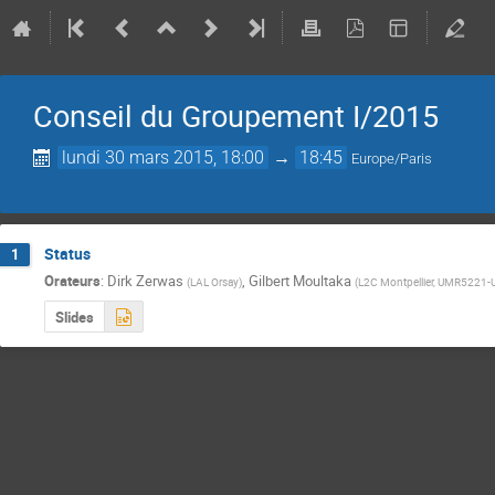
Conseil du Groupement I/2015
lundi 30 mars 2015, 18:00
→
18:45
Europe/Paris
Status
1
Orateurs
:
Dirk Zerwas
,
Gilbert Moultaka
(
LAL Orsay
)
(
L2C Montpellier, UMR5221
Slides