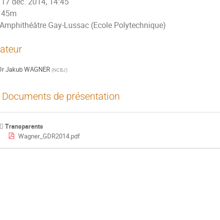
17 déc. 2014, 14:45
45m
Amphithéâtre Gay-Lussac (Ecole Polytechnique)
ateur
Dr
Jakub WAGNER
(
NCBJ
)
Documents de présentation
Transparents
Wagner_GDR2014.pdf