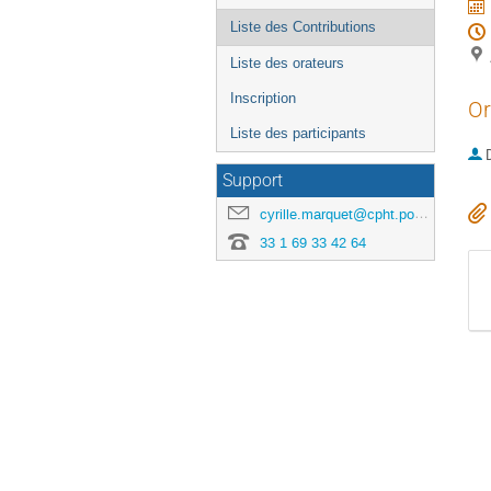
l'événement
Liste des Contributions
Liste des orateurs
Inscription
Or
Liste des participants
Support
cyrille.marquet@cpht.polytechnique.fr
33 1 69 33 42 64