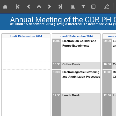
Annual Meeting of the GDR PH-
de
lundi 15 décembre 2014 (14:00)
à
mercredi 17 décembre 2014 (1
lundi 15 décembre 2014
mardi 16 décembre 2014
mercr
09:00
Electron Ion Collider and
09:00
El
Future Experiments
an
10:30
Coffee Break
10:30
Co
11:00
Electromagnetic Scattering
11:00
Ro
and Annihilation Processes
G
12:30
Lunch Break
12:30
L