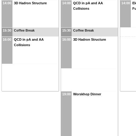
14:00
3D Hadron Structure
14:00
QCD in pA and AA
14:00
El
Collisions
Fu
15:30
Coffee Break
15:30
Coffee Break
16:00
QCD in pA and AA
16:00
3D Hadron Structure
Collisions
19:00
Worskhop Dinner