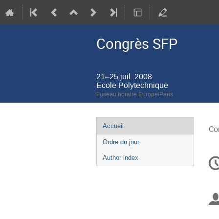
Congrès SFP
21–25 juil. 2008
Ecole Polytechnique
Fuseau horaire Europe/Paris
Menu
Accueil
Co
de
Ordre du jour
l'événement
In
Author index
d
la
co