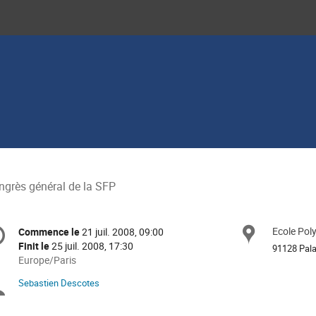
ngrès général de la SFP
formation
Ecole Pol
Site
Commence le
21 juil. 2008, 09:00
Date/Heure
e
Finit le
25 juil. 2008, 17:30
91128 Pal
Toutes
Europe/Paris
les
nférence
Sebastien Descotes
Présidents
horaires
sont
de