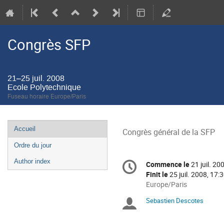
Congrès SFP
21–25 juil. 2008
Ecole Polytechnique
Fuseau horaire Europe/Paris
Menu
Accueil
Congrès général de la SFP
de
Ordre du jour
l'événement
Information
Author index
Commence le
21 juil. 20
Date/Heure
de
Finit le
25 juil. 2008, 17:
la
Toutes
Europe/Paris
les
conférence
Sebastien Descotes
Présidents
horaires
sont
de