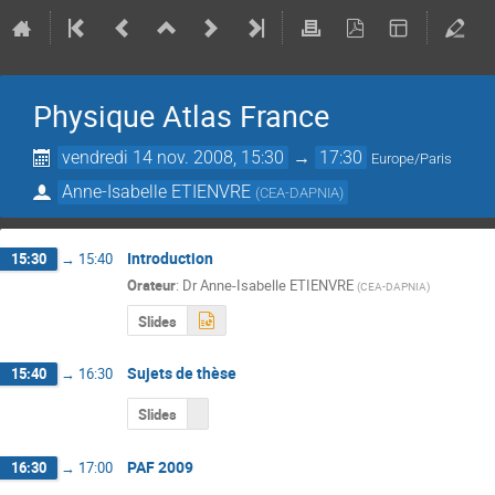
Physique Atlas France
vendredi 14 nov. 2008, 15:30
→
17:30
Europe/Paris
Anne-Isabelle ETIENVRE
(
CEA-DAPNIA
)
Introduction
15:30
→
15:40
Orateur
:
Dr
Anne-Isabelle ETIENVRE
(
CEA-DAPNIA
)
Slides
Sujets de thèse
15:40
→
16:30
Slides
PAF 2009
16:30
→
17:00