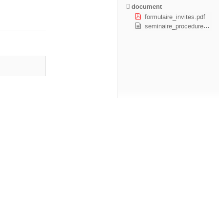
document
formulaire_invites.pdf
seminaire_procedure_invites.txt