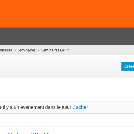
»
»
minaires
Séminaires
Séminaires LAPP
(vous
êtes
ici)
Crée
Il y a un événement dans le futur
Cacher