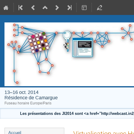
13–16 oct. 2014
Résidence de Camargue
Fuseau horaire Europe/Paris
Les présentations des JI2014 sont <a href="http://webcast.i
Menu
Virtualisation avec H
Accueil