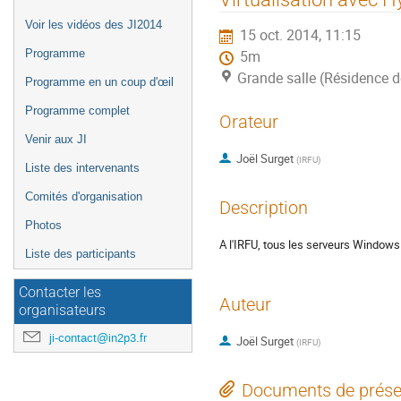
de
Voir les vidéos des JI2014
15 oct. 2014, 11:15
l'événement
Programme
5m
Grande salle (Résidence 
Programme en un coup d'œil
Programme complet
Orateur
Venir aux JI
Joël Surget
(
IRFU
)
Liste des intervenants
Comités d'organisation
Description
Photos
A l'IRFU, tous les serveurs Windows 
Liste des participants
Contacter les
Auteur
organisateurs
ji-contact@in2p3.fr
Joël Surget
(
IRFU
)
Documents de prése