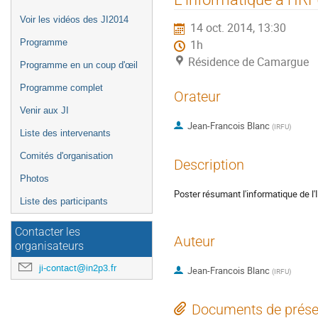
de
Voir les vidéos des JI2014
14 oct. 2014, 13:30
l'événement
Programme
1h
Résidence de Camargue
Programme en un coup d'œil
Programme complet
Orateur
Venir aux JI
Jean-Francois Blanc
(
IRFU
)
Liste des intervenants
Comités d'organisation
Description
Photos
Poster résumant l'informatique de l
Liste des participants
Contacter les
Auteur
organisateurs
ji-contact@in2p3.fr
Jean-Francois Blanc
(
IRFU
)
Documents de prése