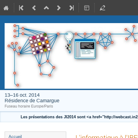
13–16 oct. 2014
Résidence de Camargue
Fuseau horaire Europe/Paris
Les présentations des JI2014 sont <a href="http://webcast.i
Menu
L'informatique à l'IR
Accueil