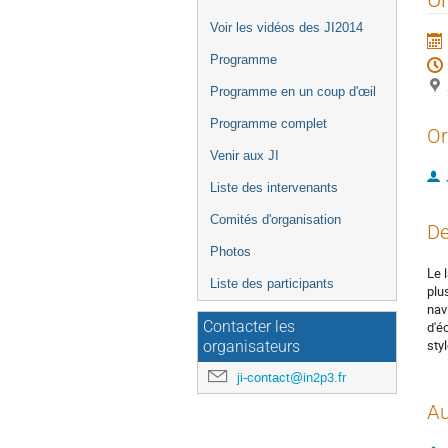
de
Voir les vidéos des JI2014
l'événement
Programme
Programme en un coup d'œil
Programme complet
Or
Venir aux JI
Liste des intervenants
Comités d'organisation
De
Photos
Le 
Liste des participants
plu
nav
Contacter les
d'é
sty
organisateurs
ji-contact@in2p3.fr
Au