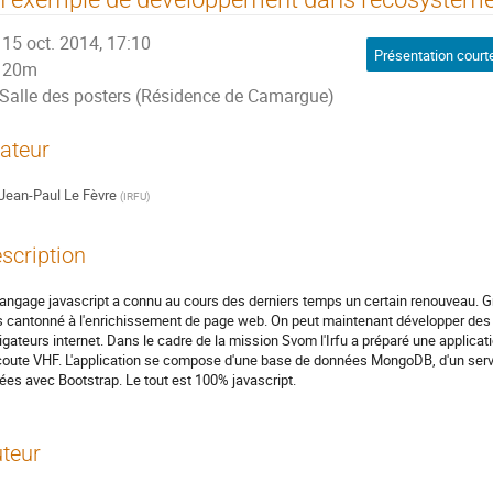
15 oct. 2014, 17:10
Présentation court
20m
Salle des posters (Résidence de Camargue)
ateur
Jean-Paul Le Fèvre
(
IRFU
)
scription
langage javascript a connu au cours des derniers temps un certain renouveau. Gr
s cantonné à l'enrichissement de page web. On peut maintenant développer des 
igateurs internet. Dans le cadre de la mission Svom l'Irfu a préparé une applicat
coute VHF. L'application se compose d'une base de données MongoDB, d'un serv
lées avec Bootstrap. Le tout est 100% javascript.
teur