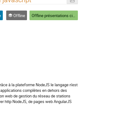
e
Offline
Offline présentations ciblées Web
âce à la plateforme NodeJS le langage n'est 
applications complètes en dehors des 
ion web de gestion du réseau de stations 
er http NodeJS, de pages web AngularJS 