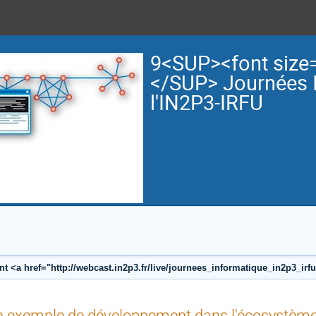
9<SUP><font size
</SUP> Journées 
l'IN2P3-IRFU
nt <a href="http://webcast.in2p3.fr/live/journees_informatique_in2p3_i
 exemple de développement dans l'écosystème 