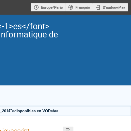
Europe/Paris
Français
S'authentifier
=-1>es</font>
Informatique de
rfu_2014">disponibles en VOD</a>
javascript