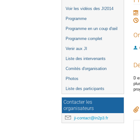
de
Voir les vidéos des JI2014
l'événement
Programme
Programme en un coup d'œil
Or
Programme complet
Venir aux JI
Liste des intervenants
De
Comités d'organisation
D e
Photos
plu
Liste des participants
pro
Contacter les
organisateurs
ji-contact@in2p3.fr