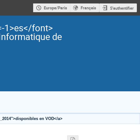
Europe/Paris
Français
S'authentifier
=-1>es</font>
Informatique de
rfu_2014">disponibles en VOD</a>