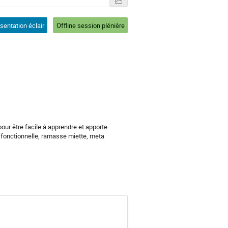
sentation éclair
Offline session plénière
our être facile à apprendre et apporte 
 fonctionnelle, ramasse miette, meta 