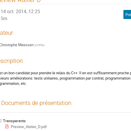
14 oct. 2014, 12:25
Pré
5m
ateur
Christophe Meessen
(
CPPM
)
scription
st un bon candidat pour prendre le relais du C++. Il en est suffisamment proche p
sieurs améliorations: tests unitaires, programmation par contrat, programmation
grammation, etc.
Documents de présentation
Transparents
Preview_Atelier_D.pdf