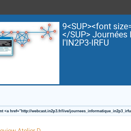
9<SUP><font size
</SUP> Journées 
l'IN2P3-IRFU
nt <a href="http://webcast.in2p3.fr/live/journees_informatique_in2p3_i
eview Atelier D