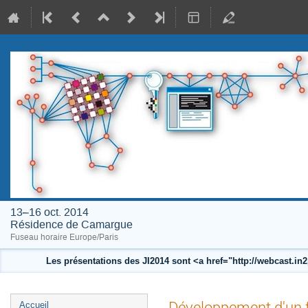
13–16 oct. 2014
Résidence de Camargue
Fuseau horaire Europe/Paris
Les présentations des JI2014 sont <a href="http://webcast.i
Menu
Développement d'un 
Accueil