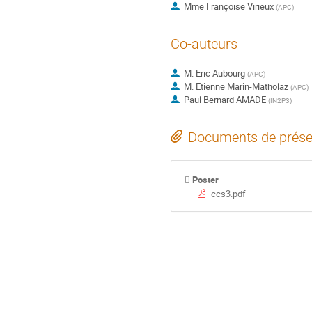
Mme
Françoise Virieux
(
APC
)
Co-auteurs
M.
Eric Aubourg
(
APC
)
M.
Etienne Marin-Matholaz
(
APC
)
Paul Bernard AMADE
(
IN2P3
)
Documents de prése
Poster
ccs3.pdf