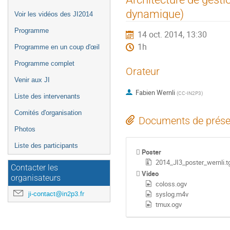
de
dynamique)
Voir les vidéos des JI2014
l'événement
Programme
14 oct. 2014, 13:30
1h
Programme en un coup d'œil
Programme complet
Orateur
Venir aux JI
Fabien Wernli
(
CC-IN2P3
)
Liste des intervenants
Comités d'organisation
Documents de prése
Photos
Liste des participants
Poster
2014_JI3_poster_wernli.t
Contacter les
Video
organisateurs
coloss.ogv
ji-contact@in2p3.fr
syslog.m4v
tmux.ogv