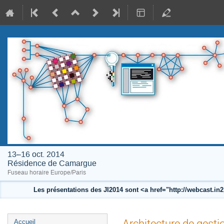
13–16 oct. 2014
Résidence de Camargue
Fuseau horaire Europe/Paris
Les présentations des JI2014 sont <a href="http://webcast.i
Menu
Architecture de gest
Accueil