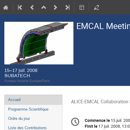
EMCAL Meetin
15–17 juil. 2008
SUBATECH
Fuseau horaire Europe/Paris
Menu
Accueil
ALICE-EMCAL Collaboration
de
Programme Scientifique
l'événement
Information
Ordre du jour
Commence le
15 juil. 20
Date/Heure
de
Finit le
17 juil. 2008, 13:
Liste des Contributions