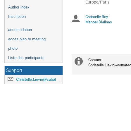
la
Toutes
Europe/Paris
Author index
les
conférence
horaires
Christelle Roy
Inscription
Présidents
sont
Manoel Dialinas
en
de
accomodation
Europe/Paris
séance
acces plan to meeting
photo
Liste des participants
Contact: 

Information
Christelle.Lievin@subatec
Support
supplémenta
Christelle.Lievin@subatech.in2p3.fr