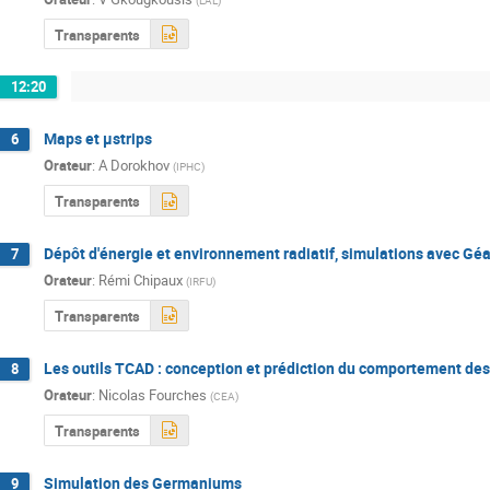
(
LAL
)
Transparents
12:20
Maps et µstrips
6
Orateur
:
A Dorokhov
(
IPHC
)
Transparents
Dépôt d'énergie et environnement radiatif, simulations avec Géa
7
Orateur
:
Rémi Chipaux
(
IRFU
)
Transparents
Les outils TCAD : conception et prédiction du comportement de
8
Orateur
:
Nicolas Fourches
(
CEA
)
Transparents
Simulation des Germaniums
9