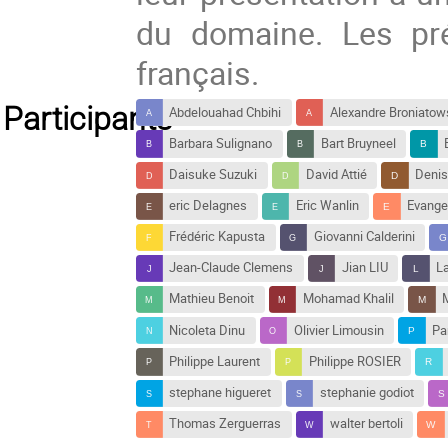
du domaine. Les pré
français.
Participants
Abdelouahad Chbihi
Alexandre Broniatow
Barbara Sulignano
Bart Bruyneel
Daisuke Suzuki
David Attié
Denis
eric Delagnes
Eric Wanlin
Evange
Frédéric Kapusta
Giovanni Calderini
Jean-Claude Clemens
Jian LIU
L
Mathieu Benoit
Mohamad Khalil
Nicoleta Dinu
Olivier Limousin
Pa
Philippe Laurent
Philippe ROSIER
stephane higueret
stephanie godiot
Thomas Zerguerras
walter bertoli