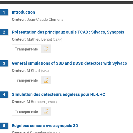
Introduction
1
Orateur
:
Jean-Claude Clemens
Présentation des principaux outils TCAD : Silvaco, Synopsis
2
Orateur
:
Mathieu Benoît
(
CERN
)
Transparents
General simulations of SSD and DSSD detectors with Sylvaco
3
Orateur
:
M Khalil
(
APC
)
Transparents
Simulation des détecteurs edgeless pour HL-LHC
4
Orateur
:
M Bomben
(
LPNHE
)
Transparents
Edgeless sensors avec synopsis 3D
5
Orateur
:
V Gkougkousis