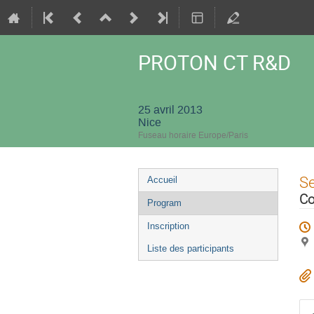
PROTON CT R&D
25 avril 2013
Nice
Fuseau horaire Europe/Paris
Menu
S
Accueil
de
Co
Program
l'événement
Inscription
Liste des participants