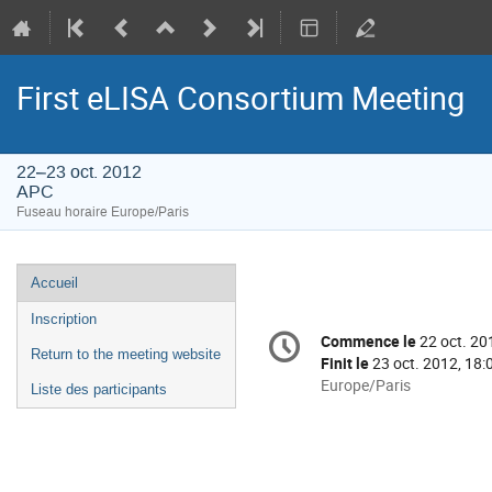
First eLISA Consortium Meeting
22–23 oct. 2012
APC
Fuseau horaire Europe/Paris
Menu
Accueil
de
Inscription
Information
l'événement
Commence le
22 oct. 20
Date/Heure
de
Return to the meeting website
Finit le
23 oct. 2012, 18:
la
Toutes
Europe/Paris
Liste des participants
les
conférence
horaires
sont
en