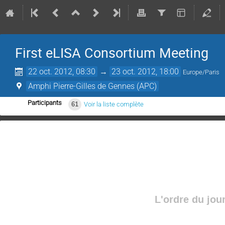
First eLISA Consortium Meeting
22 oct. 2012, 08:30
→
23 oct. 2012, 18:00
Europe/Paris
Amphi Pierre-Gilles de Gennes (APC)
Participants
61
Voir la liste complète
L'ordre du jou