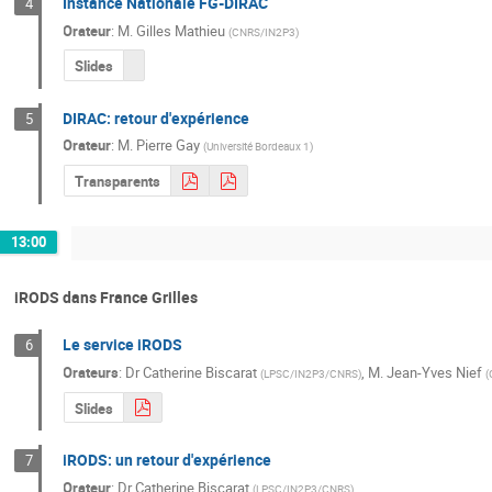
Instance Nationale FG-DIRAC
4
Orateur
:
M.
Gilles Mathieu
(
CNRS/IN2P3
)
Slides
DIRAC: retour d'expérience
5
Orateur
:
M.
Pierre Gay
(
Université Bordeaux 1
)
Transparents
13:00
iRODS dans France Grilles
Le service iRODS
6
Orateurs
:
Dr
Catherine Biscarat
,
M.
Jean-Yves Nief
(
LPSC/IN2P3/CNRS
)
(
Slides
iRODS: un retour d'expérience
7
Orateur
:
Dr
Catherine Biscarat
(
LPSC/IN2P3/CNRS
)