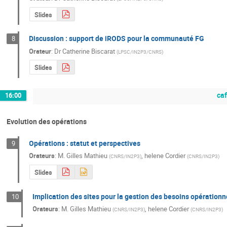
Slides
Discussion : support de iRODS pour la communauté FG
8
Orateur
:
Dr
Catherine Biscarat
(
LPSC/IN2P3/CNRS
)
Slides
ca
16:00
Evolution des opérations
Opérations : statut et perspectives
9
Orateurs
:
M.
Gilles Mathieu
,
helene Cordier
(
CNRS/IN2P3
)
(
CNRS/IN2P3
)
Slides
Implication des sites pour la gestion des besoins opérationn
10
Orateurs
:
M.
Gilles Mathieu
,
helene Cordier
(
CNRS/IN2P3
)
(
CNRS/IN2P3
)