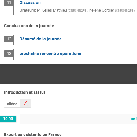
Discussion
11
Orateurs
:
M.
Gilles Mathieu
,
helene Cordier
(
CNRS/IN2P3
)
(
CNRS/IN2P3
)
Conclusions de la journée
Résumé de la journée
12
prochaine rencontre opérations
13
Introduction et statut
slides
ca
10:00
Expertise existante en France