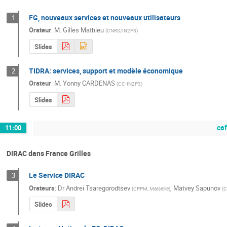
FG, nouveaux services et nouveaux utilisateurs
1
Orateur
:
M.
Gilles Mathieu
(
CNRS/IN2P3
)
Slides
TIDRA: services, support et modèle économique
2
Orateur
:
M.
Yonny CARDENAS
(
CC-IN2P3
)
Slides
ca
11:00
DIRAC dans France Grilles
Le Service DIRAC
3
Orateurs
:
Dr
Andrei Tsaregorodtsev
,
Matvey Sapunov
(
CPPM, Marseille
)
(
Slides